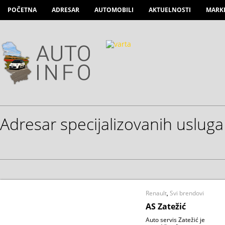
POČETNA
ADRESAR
AUTOMOBILI
AKTUELNOSTI
MARK
Adresar specijalizovanih usluga
Renault
,
Svi brendovi
AS Zatežić
Auto servis Zatežić je