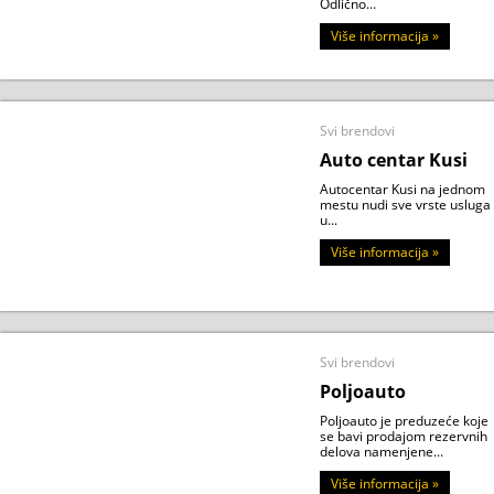
Odlično...
Više informacija »
Svi brendovi
Auto centar Kusi
Autocentar Kusi na jednom
mestu nudi sve vrste usluga
u...
Više informacija »
Svi brendovi
Poljoauto
Poljoauto je preduzeće koje
se bavi prodajom rezervnih
delova namenjene...
Više informacija »