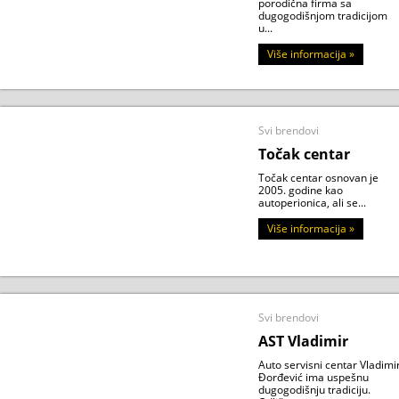
porodična firma sa
dugogodišnjom tradicijom
u...
Više informacija »
Svi brendovi
Točak centar
Točak centar osnovan je
2005. godine kao
autoperionica, ali se...
Više informacija »
Svi brendovi
AST Vladimir
Auto servisni centar Vladimi
Đorđević ima uspešnu
dugogodišnju tradiciju.