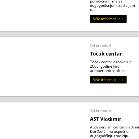
porodična firma sa
dugogodišnjom tradicijom
u...
Više informacija »
Svi brendovi
Točak centar
Točak centar osnovan je
2005. godine kao
autoperionica, ali se...
Više informacija »
Svi brendovi
AST Vladimir
Auto servisni centar Vladimi
Đorđević ima uspešnu
dugogodišnju tradiciju.