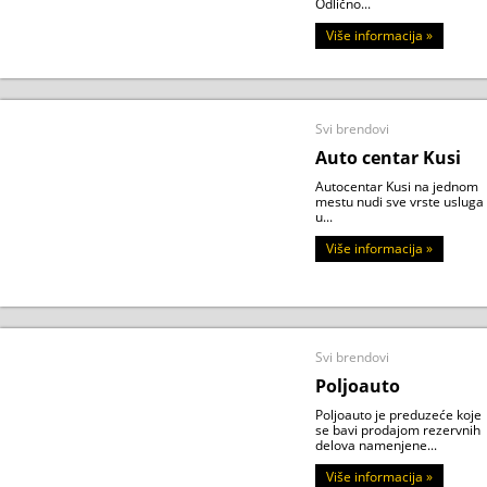
Odlično...
Više informacija »
Svi brendovi
Auto centar Kusi
Autocentar Kusi na jednom
mestu nudi sve vrste usluga
u...
Više informacija »
Svi brendovi
Poljoauto
Poljoauto je preduzeće koje
se bavi prodajom rezervnih
delova namenjene...
Više informacija »