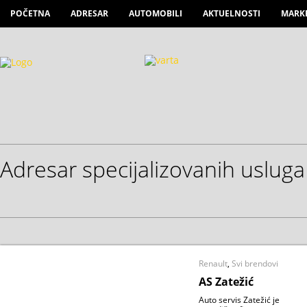
POČETNA
ADRESAR
AUTOMOBILI
AKTUELNOSTI
MARK
Adresar specijalizovanih usluga
Renault
,
Svi brendovi
AS Zatežić
Auto servis Zatežić je